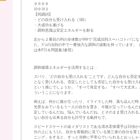
９９６６
10９10２
【同調詞】
・どの自分も受け入れる（3回）
・大成功を遂げる
・調和意識は安定エネルギーを創る
左から２番目の列の全体数が999で‘完成法則スーハコトバ’に
た。3つの法則の中で一番強力な調和の波動を持っています。
は本P55＆問題集3参照）
調和循環エネルギーを活用するとは…
ズバリ、‘どの自分も受け入れる’ことです。どんな自分も否定
となく受け入れる。否定したとしても否定した自分をも受け入
という感じでしょうか。『すべて肯定する』『すべて大丈夫』
ういうことになります。
例えば、何かに腹が立ったり、イライラした時、落ち込んだ時
光景をみているもう一人の自分を置き、今腹が立っているんだ
定しているんだね、悩んでいるんだね、とそのまま受け入れる
ない自分も出来る自分も許可する氣持ちで。
スピードスケートの金メダリストである清水宏保選手は日頃か
分の上にもう1人、自分を客観的に見ている第三者の自分を置
ニング」をすると、すっと冷静に平常心でいられるとおっしゃ