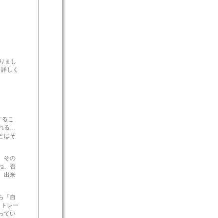
なりまし
（詳しく
するこ
れる…
とはそ
、その
ね、否
。出来
ら「自
くトレー
ってい