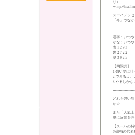
り）
⇒http://headli
スーハメッセ
「今」つなが
------------------
漢字：いつや
かな：いつや
表 1 2 9 3
裏 2 7 2 2
臆 3 9 2 5
【同調詞】
1.強い夢は叶
2.できるよ
3.やるしか
------------------
どれも強い想
か☆
また「人氣上
現に反響を呼
【スーハの特
◎縦軸の代表