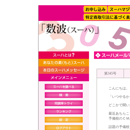
第345号
こんにちは。
「いつやるか
どこかで聞い
最近あちらこ
予備校のＣＭ
話題の予備校カ