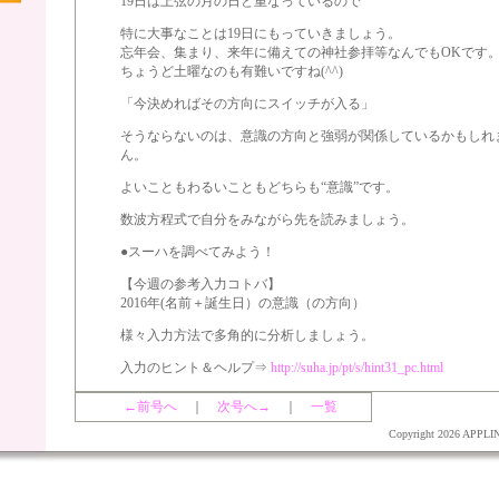
19日は上弦の月の日と重なっているので
特に大事なことは19日にもっていきましょう。
忘年会、集まり、来年に備えての神社参拝等なんでもOKです
ちょうど土曜なのも有難いですね(^^)
「今決めればその方向にスイッチが入る」
そうならないのは、意識の方向と強弱が関係しているかもしれ
ん。
よいこともわるいこともどちらも“意識”です。
数波方程式で自分をみながら先を読みましょう。
●スーハを調べてみよう！
【今週の参考入力コトバ】
2016年(名前＋誕生日）の意識（の方向）
様々入力方法で多角的に分析しましょう。
入力のヒント＆ヘルプ⇒
http://suha.jp/pt/s/hint31_pc.html
←前号へ
｜
次号へ→
｜
一覧
Copyright
2026 APPLINE