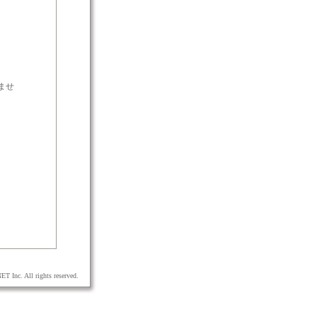
。
ませ
T Inc. All rights reserved.