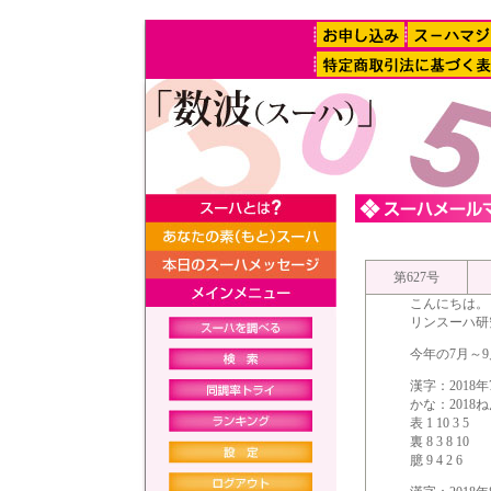
第627号
こんにちは。
リンスーハ研
今年の7月～
漢字：2018
かな：2018
表 1 10 3 5
裏 8 3 8 10
臆 9 4 2 6