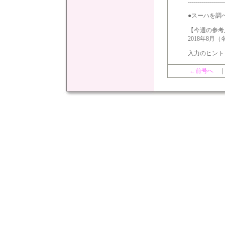
------------------
●スーハを調
【今週の参考
2018年8
入力のヒント
←前号へ