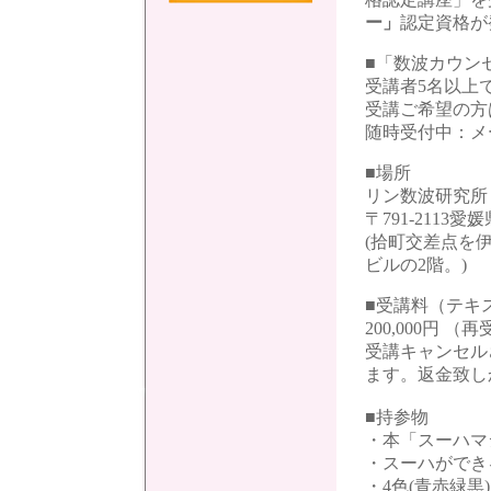
ー」
認定資格が
■「数波カウン
受講者5名以上
受講ご希望の方
随時受付中：
■場所
リン数波研究
〒791-2113
(拾町交差点を
ビルの2階。)
■受講料（テキ
200,000円 （再
受講キャンセル
ます。返金致し
■持参物
・本「スーハマジ
・スーハができ
・4色(青赤緑黒