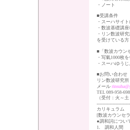
・ノート
■受講条件
・スーハサイト
・数波基礎講座
・リン数波研究
を受けている方
■「数波カウン
・写氣1000枚
・スーハゆうじ
■お問い合わせ
リン数波研究
メール
rinsuha@
TEL 089-958-69
（受付：火～土 
-----------------------
カリキュラム
[数波カウンセ
●調和詞につい
1. 調和人間