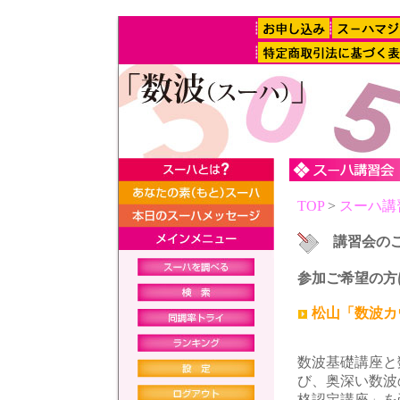
TOP
>
スーハ講
講習会の
参加ご希望の方
松山「数波カ
数波基礎講座と
び、奥深い数波
格認定講座」を